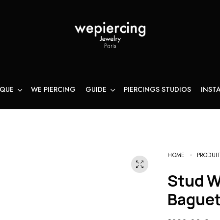
IQUE
WE PIERCING
GUIDE
PIERCINGS STUDIOS
INST
HOME
PRODUI
Stud WePiercing Triade
Baguet