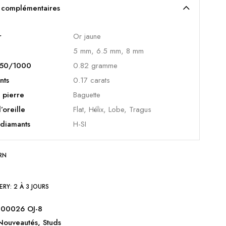
s complémentaires
r
Or jaune
5 mm, 6.5 mm, 8 mm
 750/1000
0.82 gramme
nts
0.17 carats
 pierre
Baguette
l’oreille
Flat, Hélix, Lobe, Tragus
 diamants
H-SI
RN
ERY:
2 À 3 JOURS
00026 OJ-8
Nouveautés
,
Studs