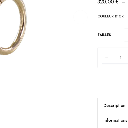
320,00
€
–
COULEUR D’OR
TAILLES
Description
Information