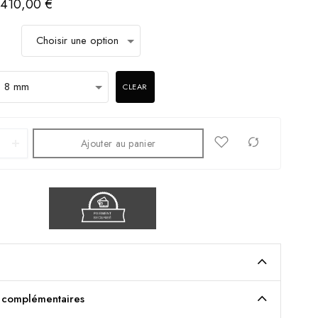
PLAGE
410,00
€
DE
PRIX :
320,00 €
À
410,00 €
CLEAR
Ajouter au panier
s complémentaires