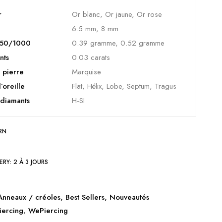
r
Or blanc, Or jaune, Or rose
6.5 mm, 8 mm
 750/1000
0.39 gramme, 0.52 gramme
nts
0.03 carats
 pierre
Marquise
l’oreille
Flat, Hélix, Lobe, Septum, Tragus
 diamants
H-SI
RN
ERY:
2 À 3 JOURS
Anneaux / créoles
,
Best Sellers
,
Nouveautés
iercing
,
WePiercing