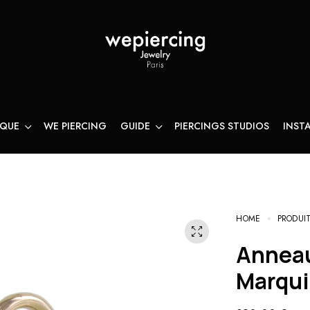
IQUE
WE PIERCING
GUIDE
PIERCINGS STUDIOS
INST
HOME
PRODUI
Anneau WePiercing La Délicate
Marqui