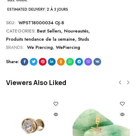
SIZE GUIDE
ESTIMATED DELIVERY:
2 À 3 JOURS
SKU:
WPST18000034 OJ-8
CATEGORIES:
Best Sellers
,
Nouveautés
,
Produits tendance de la semaine
,
Studs
BRANDS:
We Piercing
,
WePiercing
Share:
Viewers Also Liked