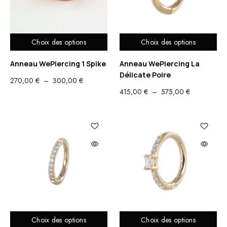
Choix des options
Choix des options
Anneau WePiercing 1 Spike
Anneau WePiercing La
Délicate Poire
PLAGE
270,00
€
–
300,00
€
PLAGE
415,00
€
–
575,00
€
DE
DE
PRIX :
PRIX :
270,00 €
415,00 €
À
À
300,00 €
575,00 €
Choix des options
Choix des options