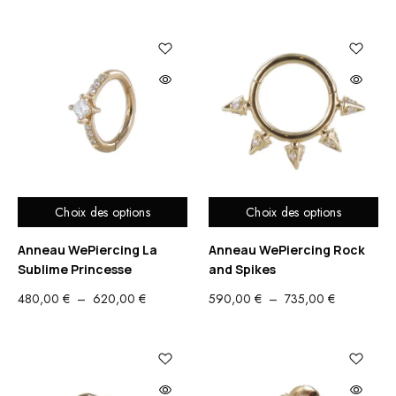
DE
DE
PRIX :
PRIX :
370,00 €
490,00 €
À
À
510,00 €
595,00 €
Choix des options
Choix des options
Anneau WePiercing La
Anneau WePiercing Rock
Sublime Princesse
and Spikes
PLAGE
PLAGE
480,00
€
–
620,00
€
590,00
€
–
735,00
€
DE
DE
PRIX :
PRIX :
480,00 €
590,00 €
À
À