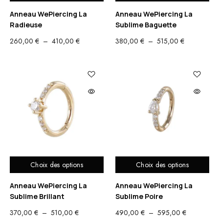
Anneau WePiercing La
Anneau WePiercing La
Radieuse
Sublime Baguette
PLAGE
PLAGE
260,00
€
–
410,00
€
380,00
€
–
515,00
€
DE
DE
PRIX :
PRIX :
260,00 €
380,00 €
À
À
410,00 €
515,00 €
Choix des options
Choix des options
Anneau WePiercing La
Anneau WePiercing La
Sublime Brillant
Sublime Poire
PLAGE
PLAGE
370,00
€
–
510,00
€
490,00
€
–
595,00
€