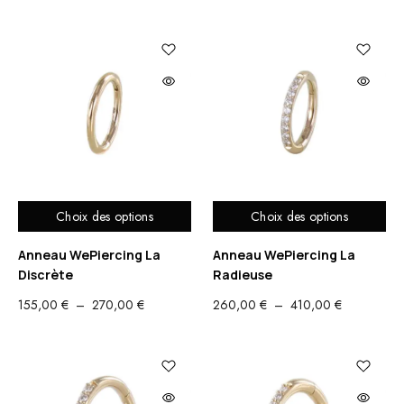
DE
DE
PRIX :
PRIX :
415,00 €
310,00 €
À
À
575,00 €
445,00 €
Choix des options
Choix des options
Anneau WePiercing La
Anneau WePiercing La
Discrète
Radieuse
PLAGE
PLAGE
155,00
€
–
270,00
€
260,00
€
–
410,00
€
DE
DE
PRIX :
PRIX :
155,00 €
260,00 €
À
À