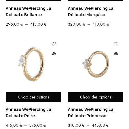
Anneau WePiercing La
Anneau WePiercing La
Délicate Brillante
Délicate Marquise
PLAGE
PLAGE
295,00
€
–
415,00
€
320,00
€
–
410,00
€
DE
DE
PRIX :
PRIX :
295,00 €
320,00 €
À
À
415,00 €
410,00 €
Choix des options
Choix des options
Anneau WePiercing La
Anneau WePiercing La
Délicate Poire
Délicate Princesse
PLAGE
PLAGE
415,00
€
–
575,00
€
310,00
€
–
445,00
€