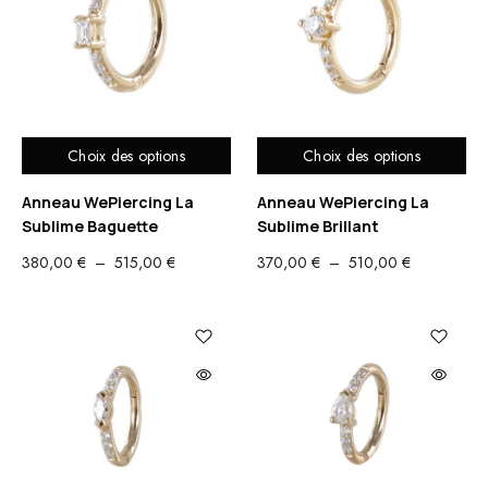
270,00 €
410,00 €
Choix des options
Choix des options
Anneau WePiercing La
Anneau WePiercing La
Sublime Baguette
Sublime Brillant
PLAGE
PLAGE
380,00
€
–
515,00
€
370,00
€
–
510,00
€
DE
DE
PRIX :
PRIX :
380,00 €
370,00 €
À
À
515,00 €
510,00 €