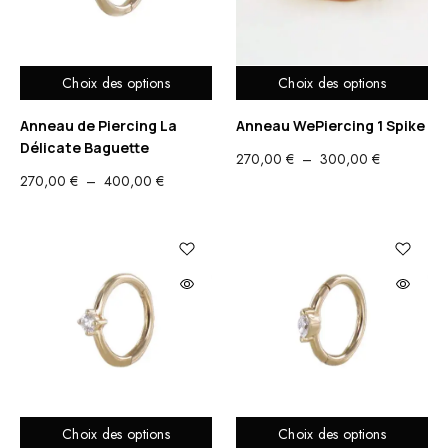
Choix des options
Choix des options
Anneau de Piercing La
Anneau WePiercing 1 Spike
Délicate Baguette
PLAGE
270,00
€
–
300,00
€
PLAGE
270,00
€
–
400,00
€
DE
DE
PRIX :
PRIX :
270,00 €
270,00 €
À
À
300,00 €
400,00 €
Choix des options
Choix des options