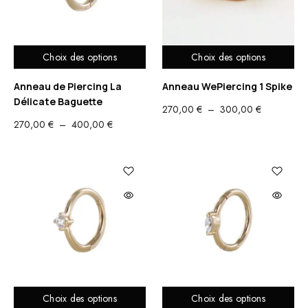
Choix des options
Choix des options
Anneau de Piercing La
Anneau WePiercing 1 Spike
Délicate Baguette
PLAGE
270,00
€
–
300,00
€
PLAGE
270,00
€
–
400,00
€
DE
DE
PRIX :
PRIX :
270,00 €
270,00 €
À
À
300,00 €
400,00 €
Choix des options
Choix des options