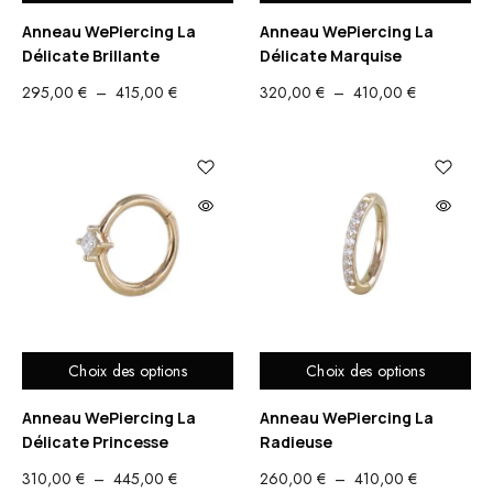
Anneau WePiercing La
Anneau WePiercing La
Délicate Brillante
Délicate Marquise
PLAGE
PLAGE
295,00
€
–
415,00
€
320,00
€
–
410,00
€
DE
DE
PRIX :
PRIX :
295,00 €
320,00 €
À
À
415,00 €
410,00 €
Choix des options
Choix des options
Anneau WePiercing La
Anneau WePiercing La
Délicate Princesse
Radieuse
PLAGE
PLAGE
310,00
€
–
445,00
€
260,00
€
–
410,00
€