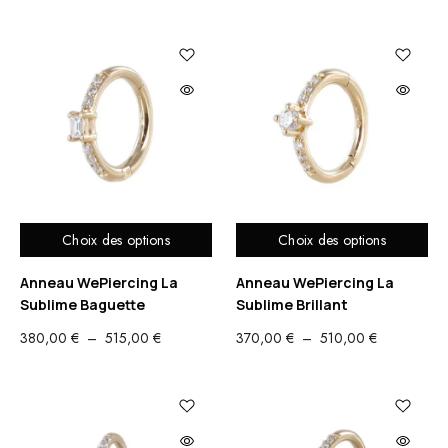
DE
DE
PRIX :
PRIX :
310,00 €
260,00 €
À
À
445,00 €
410,00 €
Choix des options
Choix des options
Anneau WePiercing La
Anneau WePiercing La
Sublime Baguette
Sublime Brillant
PLAGE
PLAGE
380,00
€
–
515,00
€
370,00
€
–
510,00
€
DE
DE
PRIX :
PRIX :
380,00 €
370,00 €
À
À