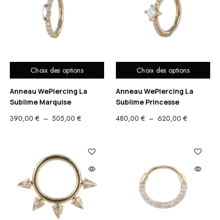
515,00 €
510,00 €
Choix des options
Choix des options
Anneau WePiercing La
Anneau WePiercing La
Sublime Marquise
Sublime Princesse
PLAGE
PLAGE
390,00
€
–
505,00
€
480,00
€
–
620,00
€
DE
DE
PRIX :
PRIX :
390,00 €
480,00 €
À
À
505,00 €
620,00 €