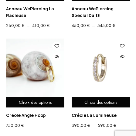
Anneau WePiercing La
Anneau WePiercing
Radieuse
Special Daith
PLAGE
PLAGE
260,00
€
–
410,00
€
450,00
€
–
545,00
€
DE
DE
PRIX :
PRIX :
260,00 €
450,00 €
À
À
410,00 €
545,00 €
Choix des options
Choix des options
Créole Angle Hoop
Créole La Lumineuse
PLAGE
750,00
€
390,00
€
–
590,00
€
DE