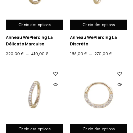
Choix des options
Choix des options
Anneau WePiercing La
Anneau WePiercing La
Délicate Marquise
Discrète
PLAGE
PLAGE
320,00
€
–
410,00
€
155,00
€
–
270,00
€
DE
DE
PRIX :
PRIX :
320,00 €
155,00 €
À
À
410,00 €
270,00 €
Choix des options
Choix des options